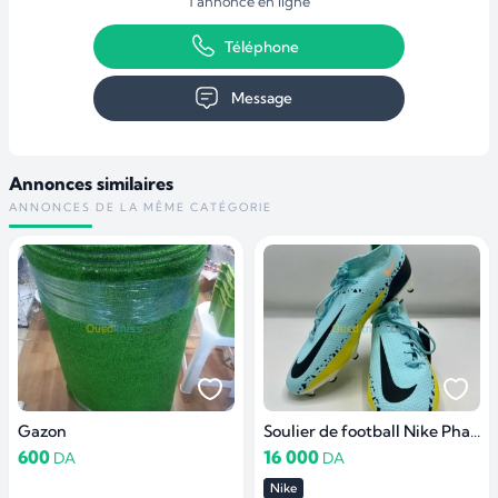
1 annonce en ligne
Téléphone
Message
Annonces similaires
ANNONCES DE LA MÊME CATÉGORIE
Gazon
Soulier de football Nike Phantom GX 2
600
16 000
DA
DA
Nike