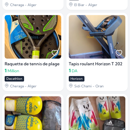
Cheraga - Alger
El Biar - Alger
Raquette de tennis de plage
Tapis roulant Horizon T 202
1
1
Million
DA
Decathlon
Horizon
Cheraga - Alger
Sidi Chami - Oran