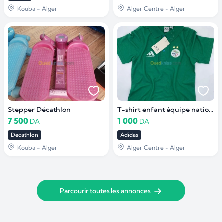
Kouba - Alger
Alger Centre - Alger
Stepper Décathlon
T-shirt enfant équipe nationale
7 500
1 000
DA
DA
Decathlon
Adidas
Kouba - Alger
Alger Centre - Alger
Parcourir toutes les annonces