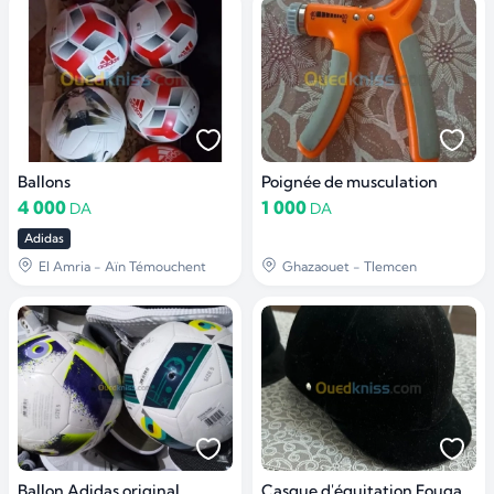
Ballons
Poignée de musculation
4 000
1 000
DA
DA
Adidas
El Amria - Aïn Témouchent
Ghazaouet - Tlemcen
Ballon Adidas original
Casque d'équitation Fouganza C400 - Taille 54