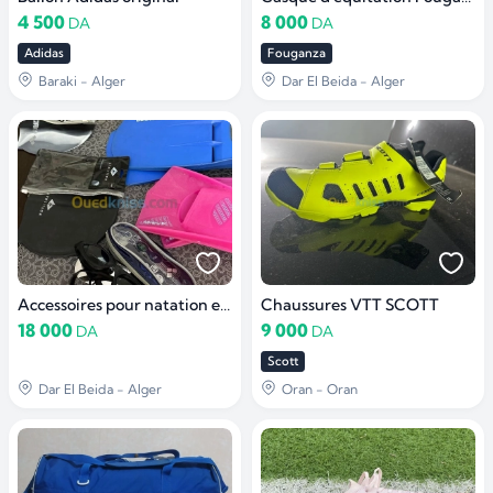
4 500
8 000
DA
DA
Adidas
Fouganza
Baraki - Alger
Dar El Beida - Alger
Accessoires pour natation et mer
Chaussures VTT SCOTT
18 000
9 000
DA
DA
Scott
Dar El Beida - Alger
Oran - Oran