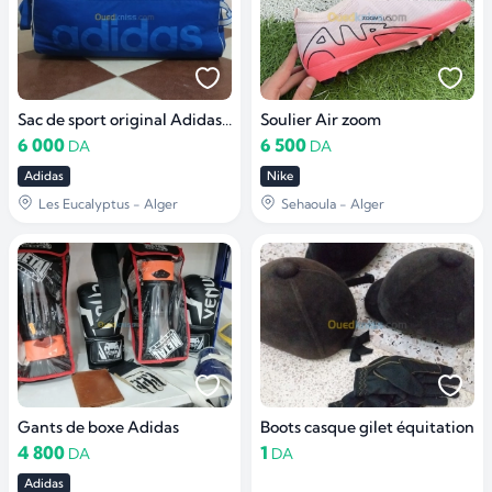
Sac de sport original Adidas Bleu Taille L
Soulier Air zoom
6 000
6 500
DA
DA
Adidas
Nike
Les Eucalyptus - Alger
Sehaoula - Alger
Gants de boxe Adidas
Boots casque gilet équitation
4 800
1
DA
DA
Adidas