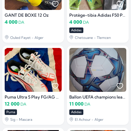
GANT DE BOXE 12 Oz
Protège-tibia Adidas F50 Pro Lite
4 000
4 000
DA
DA
Adidas
Ouled Fayet - Alger
Chetouane - Tlemcen
Puma Ultra 5 Play FG/AG Original
Ballon UEFA champions league adidas
12 000
11 000
DA
DA
Puma
Adidas
Sig - Mascara
El Achour - Alger