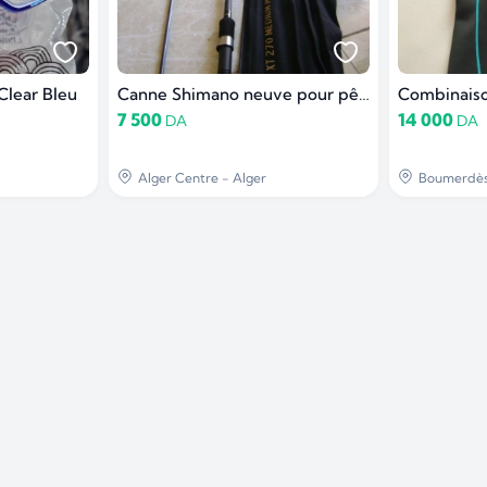
Clear Bleu
Canne Shimano neuve pour pêche SPINNING
Combinaiso
7 500
14 000
DA
DA
Alger Centre - Alger
Boumerdè