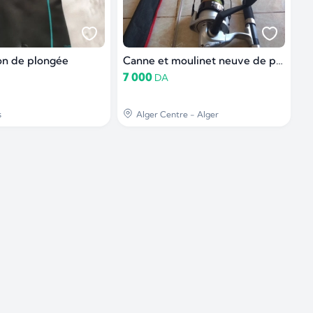
n de plongée
Canne et moulinet neuve de pêche
7 000
DA
s
Alger Centre - Alger