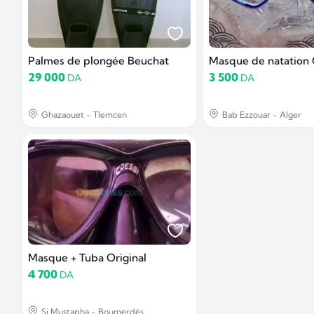
Palmes de plongée Beuchat
Masque de natation 
29 000
3 500
DA
DA
Ghazaouet - Tlemcen
Bab Ezzouar - Alger
Masque + Tuba Original
4 700
DA
Si Mustapha - Boumerdès