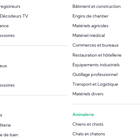
registreurs
Bâtiment et construction
 Décodeurs TV
Engins de chantier
lance
Matériels agricoles
essoires
Matériel médical
Commerces et bureaux
Restauration et hôtellerie
Équipements industriels
jeux
Outillage professionnel
Transport et Logistique
essoires
Matériels divers
Animalerie
t
Chiens et chiots
iterie
Chats et chatons
le de bain