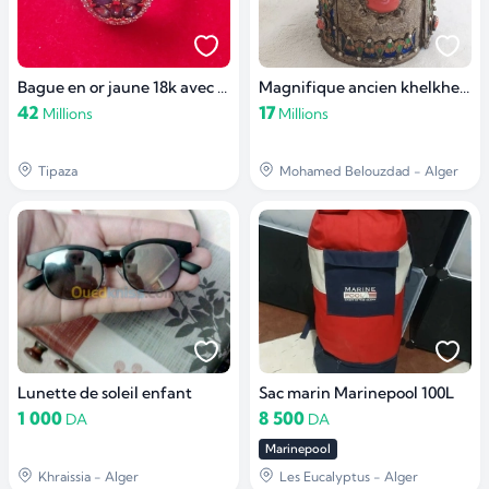
Bague en or jaune 18k avec diamants et safir jamais porté
Magnifique ancien khelkhel kabyle
42
17
Millions
Millions
Tipaza
Mohamed Belouzdad - Alger
Lunette de soleil enfant
Sac marin Marinepool 100L
1 000
8 500
DA
DA
Marinepool
Khraissia - Alger
Les Eucalyptus - Alger