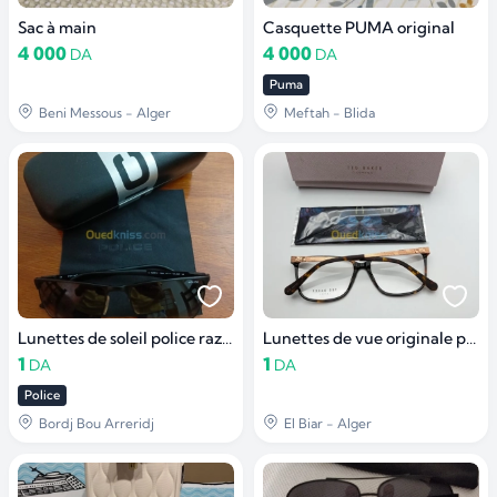
Sac à main
Casquette PUMA original
4 000
4 000
DA
DA
Puma
Beni Messous - Alger
Meftah - Blida
Lunettes de soleil police razor 4
Lunettes de vue originale pour femme
1
1
DA
DA
Police
Bordj Bou Arreridj
El Biar - Alger