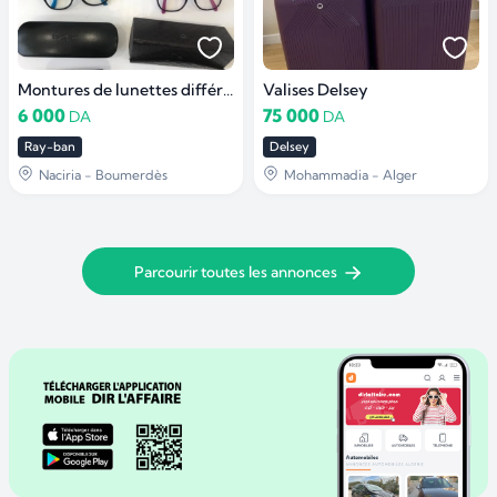
Montures de lunettes différentes marques
Valises Delsey
6 000
75 000
DA
DA
Ray-ban
Delsey
Naciria - Boumerdès
Mohammadia - Alger
Parcourir toutes les annonces