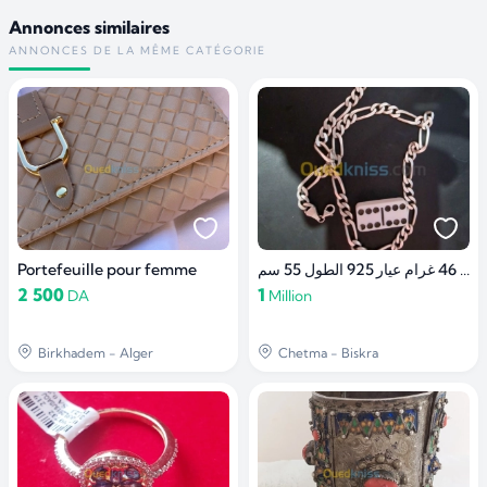
Annonces similaires
ANNONCES DE LA MÊME CATÉGORIE
Portefeuille pour femme
سلسلة فضة 46 غرام عيار 925 الطول 55 سم
2 500
1
DA
Million
Birkhadem - Alger
Chetma - Biskra