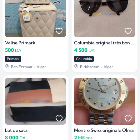
Valise Primark
Columbia original très bon état
500
4 500
DA
DA
Primark
Columbia
Bab Ezzouar - Alger
Birkhadem - Alger
Lot de sacs
Montre Swiss originale Olma
8 000
2
DA
Millions