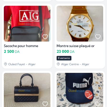
Sacoche pour homme
Montre suisse plaqué or
2 500
23 000
DA
DA
Everswiss
Ouled Fayet - Alger
Alger Centre - Alger