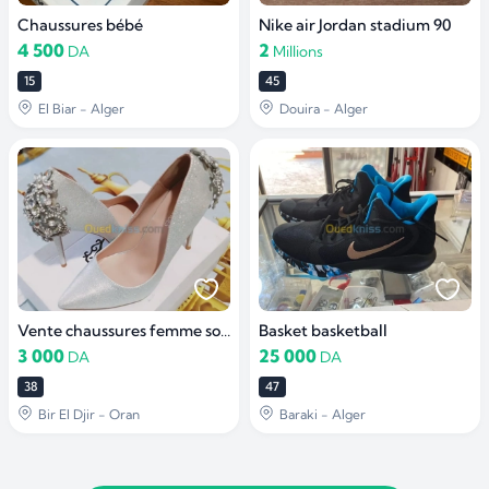
Chaussures bébé
Nike air Jordan stadium 90
4 500
2
DA
Millions
15
45
El Biar - Alger
Douira - Alger
Vente chaussures femme soirée ARGENT P 38
Basket basketball
3 000
25 000
DA
DA
38
47
Bir El Djir - Oran
Baraki - Alger