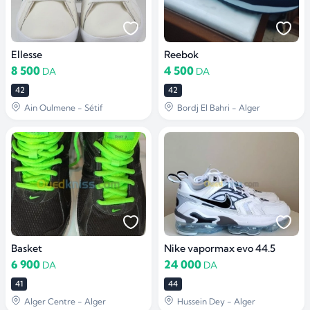
Ellesse
Reebok
8 500
4 500
DA
DA
42
42
Ain Oulmene - Sétif
Bordj El Bahri - Alger
Basket
Nike vapormax evo 44.5
6 900
24 000
DA
DA
41
44
Alger Centre - Alger
Hussein Dey - Alger