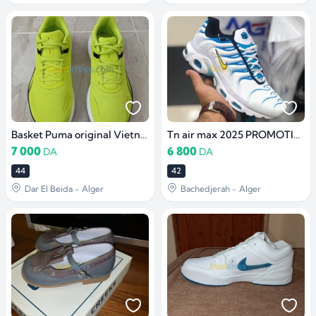
Basket Puma original Vietnam
Tn air max 2025 PROMOTION أواخر
7 000
6 800
DA
DA
44
42
Dar El Beida - Alger
Bachedjerah - Alger