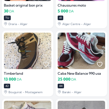
Basket original bon prix
Chaussures moto
30
5 000
DA
DA
TU
41
Draria - Alger
Alger Centre - Alger
Timberland
Caba New Balance 990 usa
13 000
25 000
DA
DA
42
44
Bouguirat - Mostaganem
Baraki - Alger