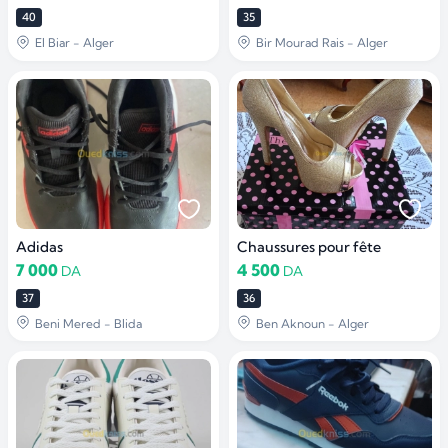
40
35
El Biar - Alger
Bir Mourad Rais - Alger
Adidas
Chaussures pour fête
7 000
4 500
DA
DA
37
36
Beni Mered - Blida
Ben Aknoun - Alger