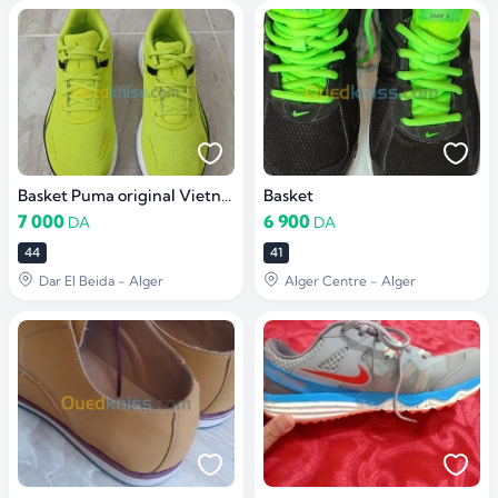
Basket Puma original Vietnam
Basket
7 000
6 900
DA
DA
44
41
Dar El Beida - Alger
Alger Centre - Alger