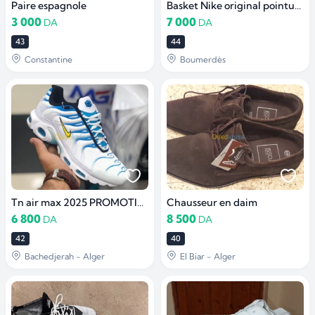
Paire espagnole
Basket Nike original pointure 44.5
3 000
7 000
DA
DA
43
44
Constantine
Boumerdès
Tn air max 2025 PROMOTION أواخر
Chausseur en daim
6 800
8 500
DA
DA
42
40
Bachedjerah - Alger
El Biar - Alger