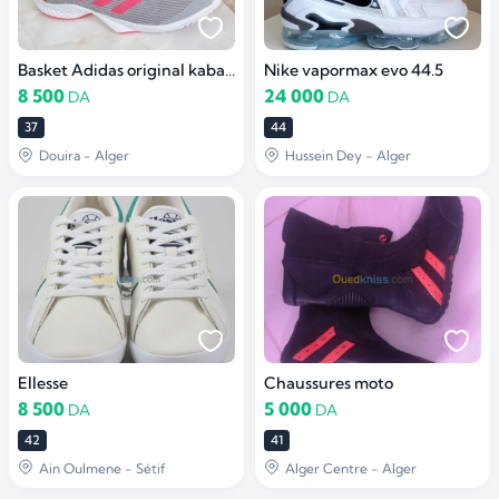
Basket Adidas original kaba pour femme
Nike vapormax evo 44.5
8 500
24 000
DA
DA
37
44
Douira - Alger
Hussein Dey - Alger
Ellesse
Chaussures moto
8 500
5 000
DA
DA
42
41
Ain Oulmene - Sétif
Alger Centre - Alger