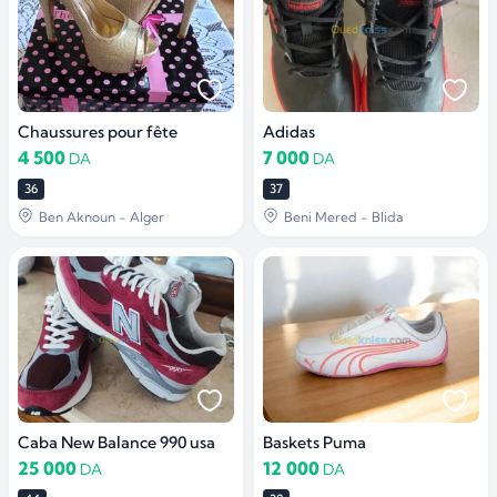
Chaussures pour fête
Adidas
4 500
7 000
DA
DA
36
37
Ben Aknoun - Alger
Beni Mered - Blida
Caba New Balance 990 usa
Baskets Puma
25 000
12 000
DA
DA