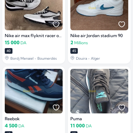
Nike air max flyknit racer original
Nike air Jordan stadium 90
15 000
2
DA
Millions
40
45
Bordj Menaiel - Boumerdès
Douira - Alger
Reebok
Puma
4 500
11 000
DA
DA