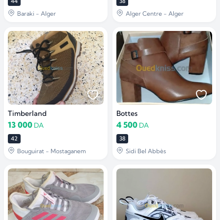
44
38
Baraki - Alger
Alger Centre - Alger
Timberland
Bottes
13 000
4 500
DA
DA
42
38
Bouguirat - Mostaganem
Sidi Bel Abbès