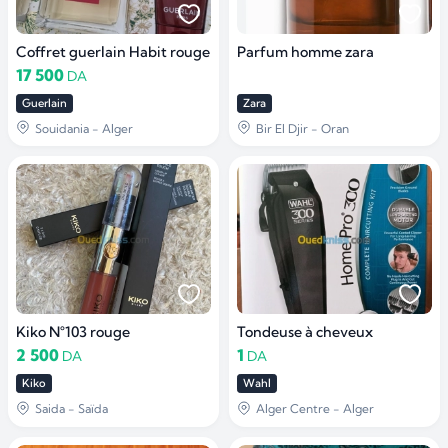
Coffret guerlain Habit rouge
Parfum homme zara
17 500
DA
Guerlain
Zara
Souidania - Alger
Bir El Djir - Oran
Kiko N°103 rouge
Tondeuse à cheveux
2 500
1
DA
DA
Kiko
Wahl
Saida - Saïda
Alger Centre - Alger