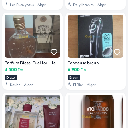
Les Eucalyptus - Alger
Dely Ibrahim - Alger
Parfum Diesel Fuel for Life original
Tendeuse braun
4 500
6 900
DA
DA
Diesel
Braun
Kouba - Alger
El Biar - Alger