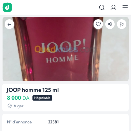
JOOP homme 125 ml
8 000
DA
Négociable
Alger
N° d'annonce
22581