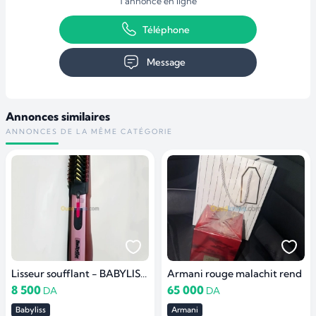
1 annonce en ligne
Téléphone
Message
Annonces similaires
ANNONCES DE LA MÊME CATÉGORIE
Lisseur soufflant - BABYLISS Puissance 700 watts
Armani rouge malachit rend
8 500
65 000
DA
DA
Babyliss
Armani