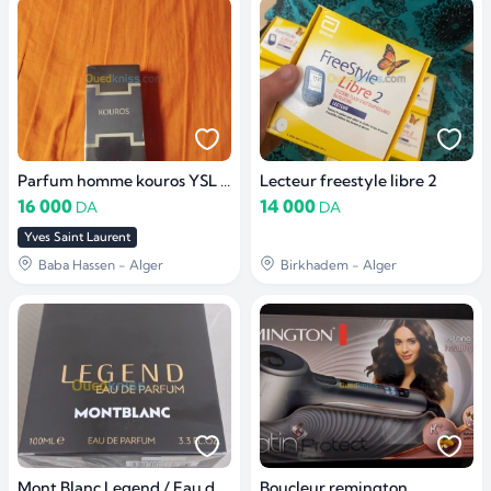
Parfum homme kouros YSL 100ML Yves saint laurent
Lecteur freestyle libre 2
16 000
14 000
DA
DA
Yves Saint Laurent
Baba Hassen - Alger
Birkhadem - Alger
Mont Blanc Legend / Eau de parfum 100 ml
Boucleur remington