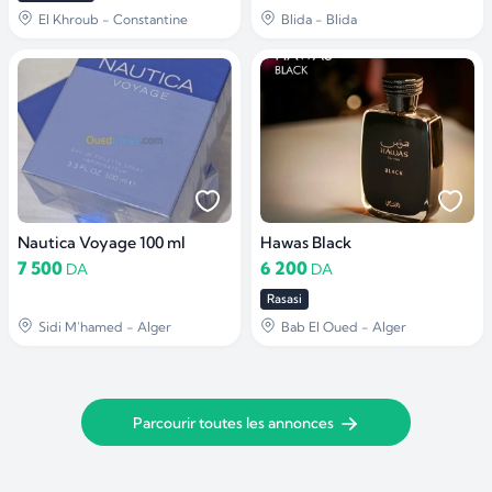
El Khroub - Constantine
Blida - Blida
Nautica Voyage 100 ml
Hawas Black
7 500
6 200
DA
DA
Rasasi
Sidi M'hamed - Alger
Bab El Oued - Alger
Parcourir toutes les annonces