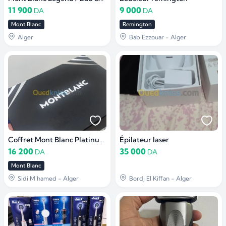
11 900
9 000
DA
DA
Mont Blanc
Remington
Alger
Bab Ezzouar - Alger
Coffret Mont Blanc Platinum 3 pièces
Épilateur laser
16 200
35 000
DA
DA
Mont Blanc
Sidi M'hamed - Alger
Bordj El Kiffan - Alger