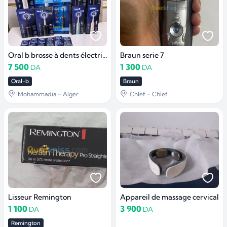
Oral b brosse à dents électrique
Braun serie 7
7 500
1 300
DA
DA
Oral-b
Braun
Mohammadia - Alger
Chlef - Chlef
Lisseur Remington
Appareil de massage cervical
1 100
3 900
DA
DA
Remington