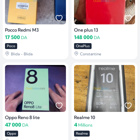
Pocco Redmi M3
One plus 13
17 500
148 000
DA
DA
Poco
OnePlus
Blida - Blida
Constantine
Oppo Reno 8 lite
Realme 10
47 000
4
DA
Millions
Oppo
Realme