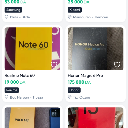
53 000
25 000
DA
DA
Samsung
Xiaomi
Blida - Blida
Mansourah - Tlemcen
Realme Note 60
Honor Magic 6 Pro
19 000
175 000
DA
DA
Realme
Honor
Bou Haroun - Tipaza
Tizi Ouzou