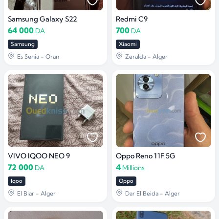
Samsung Galaxy S22
Redmi C9
64 000
700
DA
DA
Samsung
Xiaomi
Es Senia - Oran
Zeralda - Alger
VIVO IQOO NEO 9
Oppo Reno 11F 5G
72 000
4
DA
Millions
Iqoo
Oppo
El Biar - Alger
Dar El Beida - Alger