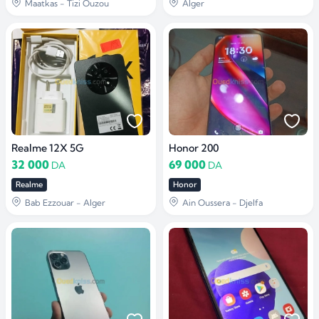
Maatkas - Tizi Ouzou
Alger
Realme 12X 5G
Honor 200
32 000
69 000
DA
DA
Realme
Honor
Bab Ezzouar - Alger
Ain Oussera - Djelfa