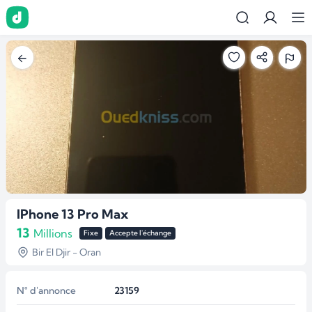
IPhone 13 Pro Max
13
Millions
Fixe
Accepte l'échange
Bir El Djir - Oran
N° d'annonce
23159