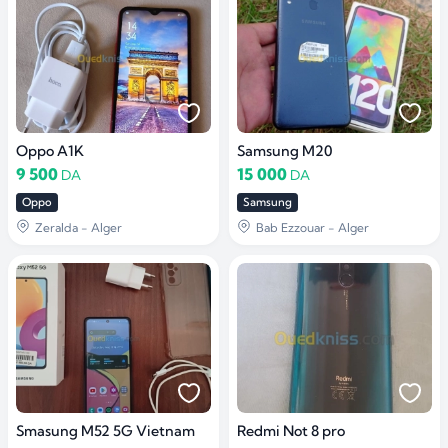
Oppo A1K
Samsung M20
9 500
15 000
DA
DA
Oppo
Samsung
Zeralda - Alger
Bab Ezzouar - Alger
Smasung M52 5G Vietnam
Redmi Not 8 pro