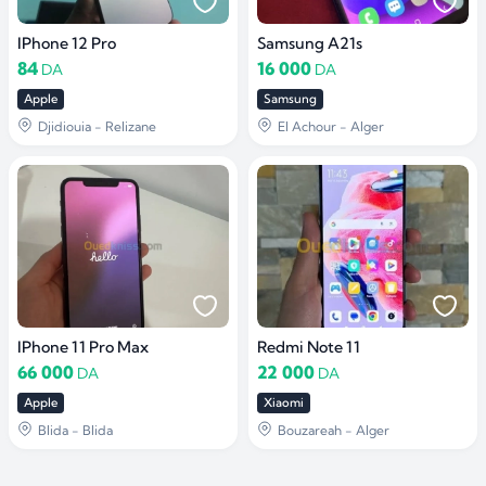
IPhone 12 Pro
Samsung A21s
84
16 000
DA
DA
Apple
Samsung
Djidiouia - Relizane
El Achour - Alger
IPhone 11 Pro Max
Redmi Note 11
66 000
22 000
DA
DA
Apple
Xiaomi
Blida - Blida
Bouzareah - Alger