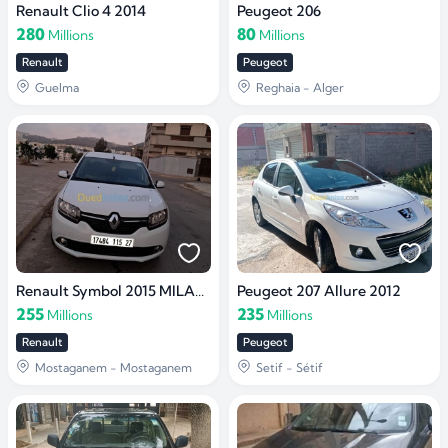
Renault Clio 4 2014
Peugeot 206
280
80
Millions
Millions
Renault
Peugeot
Guelma
Reghaia - Alger
Renault Symbol 2015 MILADI (Exception)
Peugeot 207 Allure 2012
255
235
Millions
Millions
Renault
Peugeot
Mostaganem - Mostaganem
Setif - Sétif