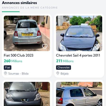
Annonces similaires
ANNONCES DE LA MÊME CATÉGORIE
Fiat 500 Club 2023
Chevrolet Sail 4 portes 2011
260
211
Millions
Millions
Fiat
Chevrolet
Soumaa - Blida
Béjaïa