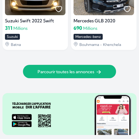
Suzuki Swift 2022 Swift
Mercedes GLB 2020
311
690
Millions
Millions
Suzuki
Mercedes-benz
Batna
Bouhmama - Khenchela
Parcourir toutes les annonces