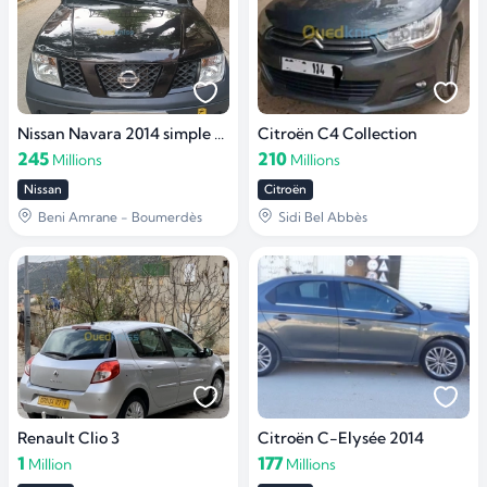
Nissan Navara 2014 simple cabine
Citroën C4 Collection
245
210
Millions
Millions
Nissan
Citroën
Beni Amrane - Boumerdès
Sidi Bel Abbès
Renault Clio 3
Citroën C-Elysée 2014
1
177
Million
Millions