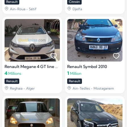
Renault
Citroën
Ain-Roua - Sétif
Djelfa
Renault Megane 4 GT line 2009
Renault Symbol 2010
4
1
Millions
Million
Renault
Renault
Reghaia - Alger
Ain-Tedles - Mostaganem