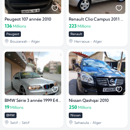
Peugeot 107 année 2010
Renault Clio Campus 2011 Extreme
136
223
Millions
Millions
Peugeot
Renault
Bouzareah - Alger
Herraoua - Alger
BMW Série 3 année 1999 E46 320D
Nissan Qashqai 2010
19
250
Millions
Millions
BMW
Nissan
Setif - Sétif
Sehaoula - Alger