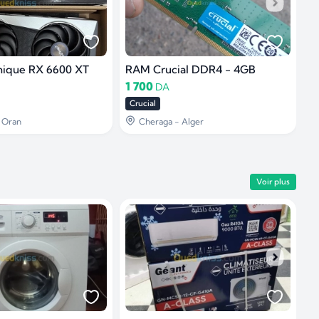
hique RX 6600 XT
RAM Crucial DDR4 - 4GB
1 700
4
DA
Crucial
A
- Oran
Cheraga - Alger
Voir plus