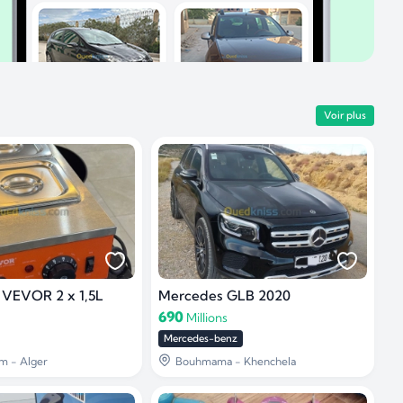
Voir plus
 VEVOR 2 x 1,5L
Mercedes GLB 2020
690
Millions
Mercedes-benz
m - Alger
Bouhmama - Khenchela