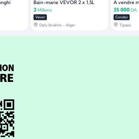
onghi
Bain-marie VEVOR 2 x 1,5L
A vendre m
2
35 000
Millions
DA
Vevor
Condor
Dely Ibrahim - Alger
Tipaza