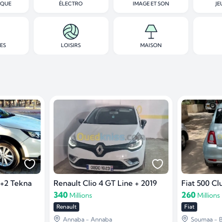
IQUE
ÉLECTRO
IMAGE ET SON
JE
ES
LOISIRS
MAISON
 +2 Tekna
Renault Clio 4 GT Line + 2019
Fiat 500 Cl
340
260
Millions
Millions
Renault
Fiat
Annaba - Annaba
Soumaa - B