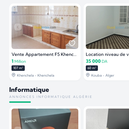
Vente Appartement F5 Khenchela
1
35 000
Million
DA
107 m²
60 m²
Khenchela - Khenchela
Kouba - Alger
Informatique
ANNONCES INFORMATIQUE ALGÉRIE