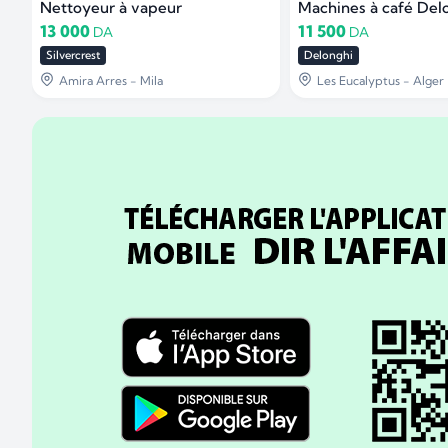
Nettoyeur à vapeur
Machines à café Del
13 000
11 500
DA
DA
Silvercrest
Delonghi
Amira Arres - Mila
Les Eucalyptus - Alger