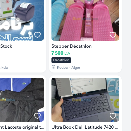
 Stock
Stepper Décathlon
7 500
DA
Decathlon
kikda
Kouba - Alger
Survêtement Lacoste original taille 9
Ultra Book Dell Latitude 7420 Carbon