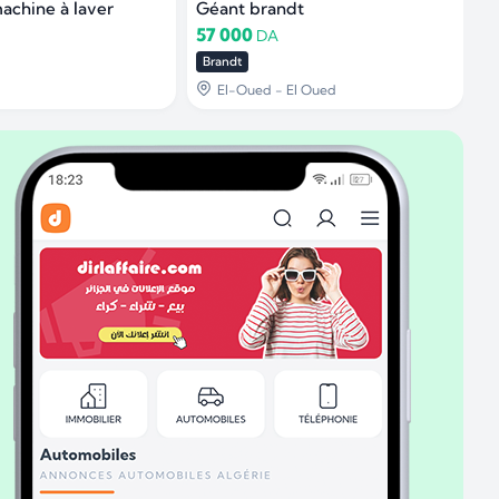
achine à laver
Géant brandt
C
57 000
5
DA
Brandt
T
El-Oued - El Oued