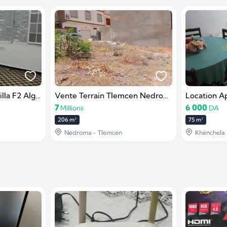
Location niveau de villa F2 Alger Kouba
Vente Terrain Tlemcen Nedroma
7
6 000
Millions
DA
206 m²
75 m²
Nedroma - Tlemcen
Khenchela