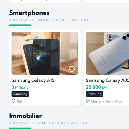
Smartphones
ANNONCES SMARTPHONES ALGÉRIE
Samsung Galaxy A15
Samsung Galaxy A05
3
25 000
Millions
DA
Samsung
Samsung
Sétif
Hussein Dey - Alger
Immobilier
ANNONCES IMMOBILIÈRES ALGÉRIE