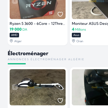
Ryzen 5 3600 - 6Core - 12Thread
19 000
4
DA
Millions
AMD
Asus
Alger
Oran
Électroménager
ANNONCES ÉLECTROMÉNAGER ALGÉRIE