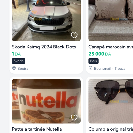
Skoda Kaimq 2024 Black Dots
Canapé marocain av
1
25 000
DA
DA
Skoda
Bois
Bouira
Bou Ismail - Tipaza
Patte a tartinée Nutella
Columbia original tr