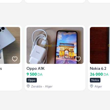
s
Oppo A1K
Nokia 6.2
9 500
26 000
DA
DA
Oppo
Nokia
Zeralda - Alger
Alger