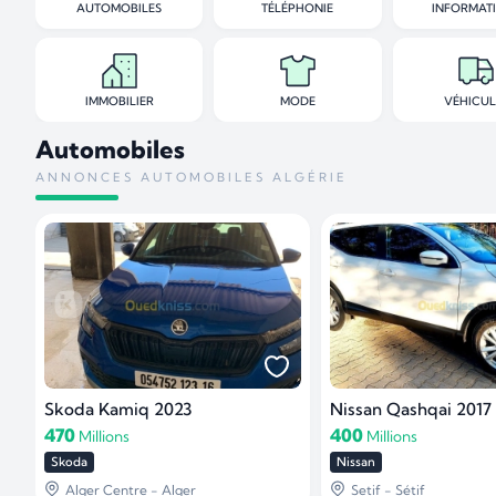
AUTOMOBILES
TÉLÉPHONIE
INFORMAT
IMMOBILIER
MODE
VÉHICUL
Automobiles
ANNONCES AUTOMOBILES ALGÉRIE
Skoda Kamiq 2023
Nissan Qashqai 2017
470
400
Millions
Millions
Skoda
Nissan
Alger Centre - Alger
Setif - Sétif