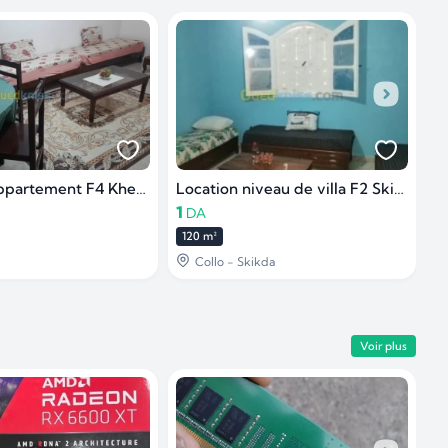
Location Appartement F4 Khenchela
Location niveau de villa F2 Skikda Collo
L
1
3
DA
120 m²
8
Collo - Skikda
Voir plus