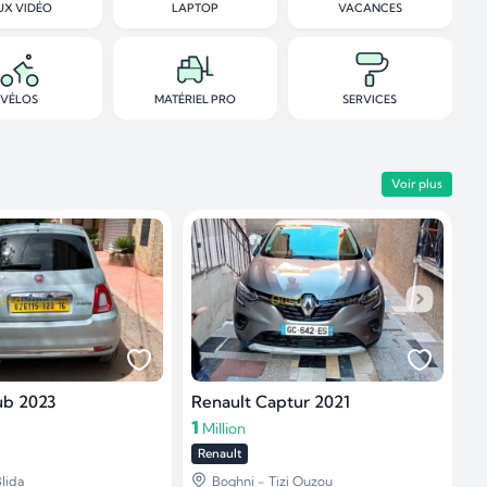
UX VIDÉO
LAPTOP
VACANCES
VÉLOS
MATÉRIEL PRO
SERVICES
Voir plus
ub 2023
Renault Captur 2021
N
1
2
Million
Renault
N
lida
Boghni - Tizi Ouzou