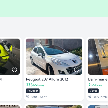
OTT
Peugeot 207 Allure 2012
Bain-marie
235
2
Millions
Millions
Peugeot
Vevor
Setif - Sétif
Dely Ibrahi