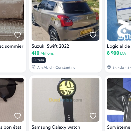
ec sommier
Suzuki Swift 2022
Logiciel de
410
8 900
Millions
DA
Suzuki
Ain Abid - Constantine
Skikda - S
ès bon état
Samsung Galaxy watch