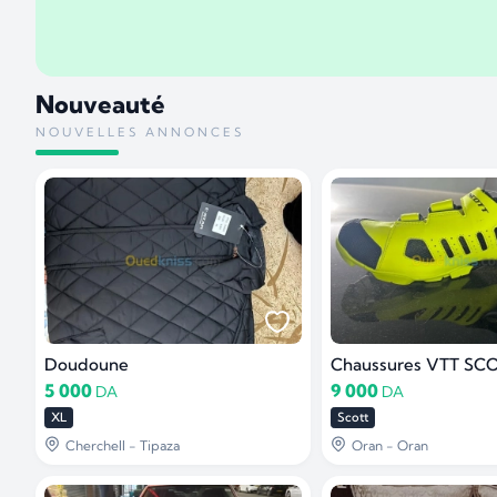
Nouveauté
NOUVELLES ANNONCES
Doudoune
Chaussures VTT SC
5 000
9 000
DA
DA
XL
Scott
Cherchell - Tipaza
Oran - Oran