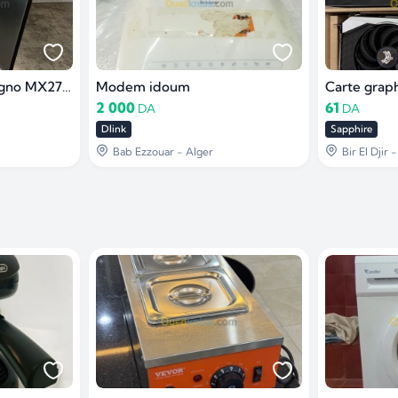
Moniteur ASUS Designo MX279H
Modem idoum
Carte grap
2 000
61
DA
DA
Dlink
Sapphire
Bab Ezzouar - Alger
Bir El Djir 