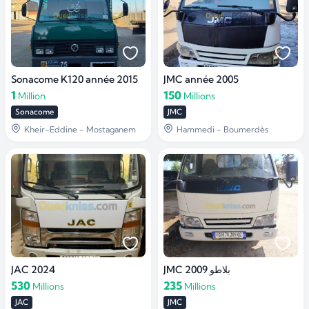
Sonacome K120 année 2015
JMC année 2005
1
150
Million
Millions
Sonacome
JMC
Kheir-Eddine - Mostaganem
Hammedi - Boumerdès
JAC 2024
JMC بلاطو 2009
530
235
Millions
Millions
JAC
JMC