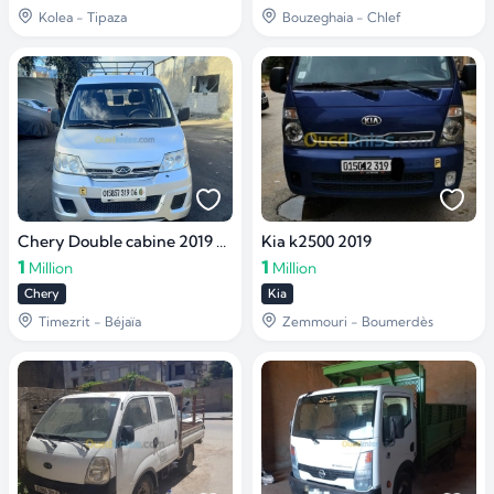
Kolea - Tipaza
Bouzeghaia - Chlef
Chery Double cabine 2019 Yoki
Kia k2500 2019
1
1
Million
Million
Chery
Kia
Timezrit - Béjaïa
Zemmouri - Boumerdès