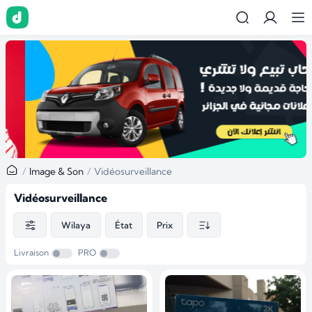
…
Image & Son
Vidéosurveillance
Vidéosurveillance
Wilaya
État
Prix
Livraison
PRO